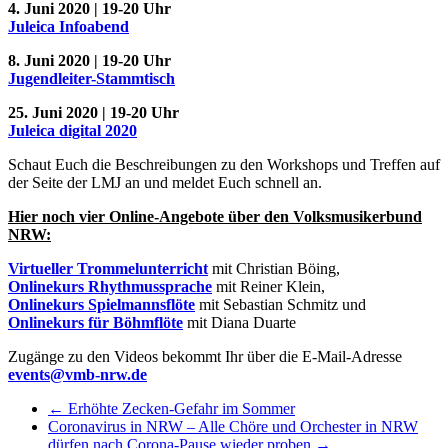
4. Juni 2020 | 19-20 Uhr
Juleica Infoa
bend
8. Juni 2020 | 19-20 Uhr
Jugendleiter-Stammtisch
25. Juni 2020 | 19-20 Uhr
Juleica digital 2020
Schaut Euch die Beschreibungen zu den Workshops und Treffen auf
der Seite der LMJ an und meldet Euch schnell an.
Hier noch vier Online-Angebote über den Volksmusikerbund
NRW:
Virtueller Trommelunterricht
mit Christian Böing,
Onlinekurs Rhythmussprache
mit Reiner Klein,
Onlinekurs Spielmannsflöte
mit Sebastian Schmitz und
Onlinekurs für Böhmflöte
mit Diana Duarte
Zugänge zu den Videos bekommt Ihr über die E-Mail-Adresse
events@vmb-nrw.de
←
Erhöhte Zecken-Gefahr im Sommer
Coronavirus in NRW – Alle Chöre und Orchester in NRW
dürfen nach Corona-Pause wieder proben
→