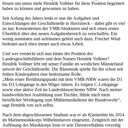
freuen uns umso mehr Hendrik Vollmer für diese Position begeistert
haben zu können und gewonnen zu haben.
Seit Anfang des Jahres lenkt er nun die Aufgaben und
Entwicklungen der Geschäftsstelle in Havixbeck – dabei gibt es viel
zu tun: Kennenlernen der VMB-Strukturen und sich einen ersten
Überblick über den neuen Aufgabenbereich zu verschaffen. Ein
wenig ausmisten und aufräumen gehört auch dazu. Frischer Wind
bedeutet auch eben immer auch etwas Arbeit.
Und wer versteckt sich nun hinter der Position des
Landesgeschäftsführers und dem Namen Hendrik Vollmer?
Hendrik Vollmer lebt mit seiner Familie
im westlichen Münsterland
unweit der Geschäftsstelle. Die Blasmusik spielte für ihn schon seit
frühen Kindesjahren eine bedeutsame Rolle.
„Mein erster Berührungspunkt mit dem VMB-NRW waren die D1
bis D3 Lehrgänge in den 90iger Jahren. Es folgten C-Lehrgänge
sowie eine aktive Zeit im Landesblasorchester NRW. Nach meiner
handwerklichen Ausbildung zum Tischler, führte mich mein
beruflicher Werdegang zum Militärmusikdienst der Bundeswehr“,
sagt Hendrik von sich selbst.
Nach dem abgeschlossenen Studium war er als Klarinettist bis 2014
im Marinemusikkorps Wilhelmshaven eingesetzt. Zeitgleich mit der
Auflösung des Musikkorps löste er sein Dienstverhältnis vorzeitig